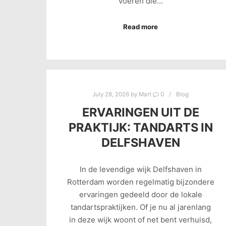
voeren die…
Read more
July 28, 2026
by
Mart
0
Blog
ERVARINGEN UIT DE
PRAKTIJK: TANDARTS IN
DELFSHAVEN
In de levendige wijk Delfshaven in
Rotterdam worden regelmatig bijzondere
ervaringen gedeeld door de lokale
tandartspraktijken. Of je nu al jarenlang
in deze wijk woont of net bent verhuisd,