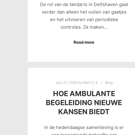
De rol van de tandarts in Delfshaven gaat
verder dan alleen het vullen van gaatjes
en het uitvoeren van periodieke
controles. Ze maken…
Read more
July 27, 2026
by
Mart
0
Blog
HOE AMBULANTE
BEGELEIDING NIEUWE
KANSEN BIEDT
In de hedendaagse samenleving is er
een toenemende behoefte aan