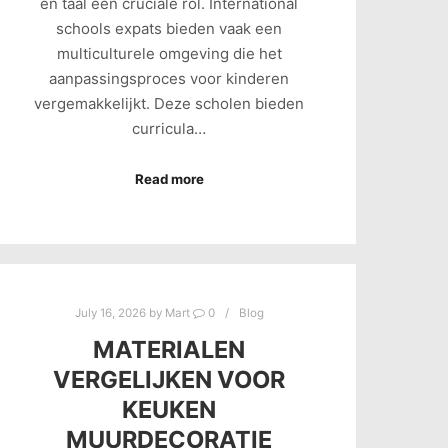
en taal een cruciale rol. International
schools expats bieden vaak een
multiculturele omgeving die het
aanpassingsproces voor kinderen
vergemakkelijkt. Deze scholen bieden
curricula…
Read more
July 16, 2026
by
Mart
0
Blog
MATERIALEN
VERGELIJKEN VOOR
KEUKEN
MUURDECORATIE