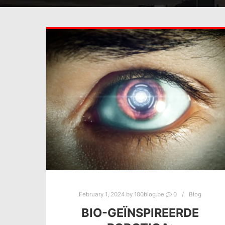
February 1, 2024
by
100blog.be
0
Blog
BIO-GEÏNSPIREERDE