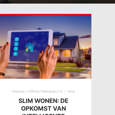
February 1, 2024
by
100blog.be
0
Blog
SLIM WONEN: DE
OPKOMST VAN