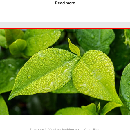
Read more
February 1, 2024
by
100blog.be
0
Blog