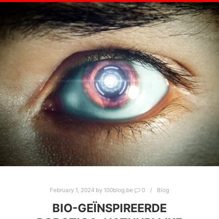
February 1, 2024
by
100blog.be
0
Blog
BIO-GEÏNSPIREERDE