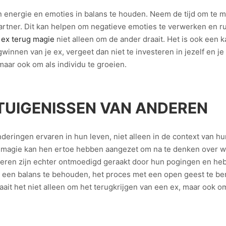
n energie en emoties in balans te houden. Neem de tijd om te med
-partner. Dit kan helpen om negatieve emoties te verwerken en 
n
ex terug magie
niet alleen om de ander draait. Het is ook een 
ugwinnen van je ex, vergeet dan niet te investeren in jezelf en j
 maar ook om als individu te groeien.
TUIGENISSEN VAN ANDEREN
ingen ervaren in hun leven, niet alleen in de context van hun 
 magie kan hen ertoe hebben aangezet om na te denken over wat
eren zijn echter ontmoedigd geraakt door hun pogingen en heb
jd een balans te behouden, het proces met een open geest te ben
ait het niet alleen om het terugkrijgen van een ex, maar ook om j