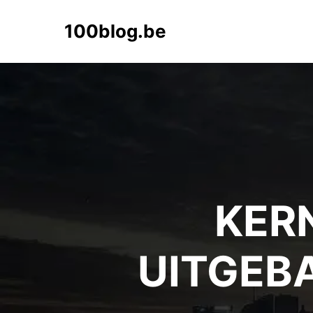
100blog.be
KER
UITGEB