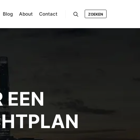
Blog
About
Contact
ZOEKEN
Search
 EEN
CHTPLAN