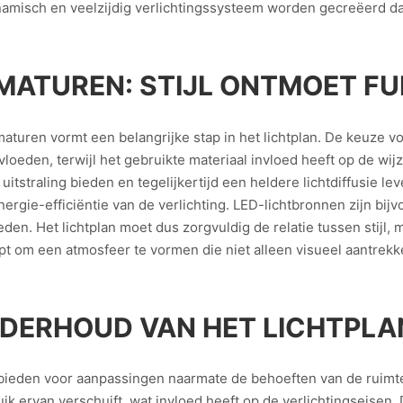
misch en veelzijdig verlichtingssysteem worden gecreëerd dat 
MATUREN: STIJL ONTMOET FU
maturen vormt een belangrijke stap in het lichtplan. De keuze v
vloeden, terwijl het gebruikte materiaal invloed heeft op de wij
uitstraling bieden en tegelijkertijd een heldere lichtdiffusie l
gie-efficiëntie van de verlichting. LED-lichtbronnen zijn bijv
en. Het lichtplan moet dus zorgvuldig de relatie tussen stijl,
t om een atmosfeer te vormen die niet alleen visueel aantrekke
NDERHOUD VAN HET LICHTPLA
te bieden voor aanpassingen naarmate de behoeften van de ruimt
uik ervan verschuift, wat invloed heeft op de verlichtingseisen