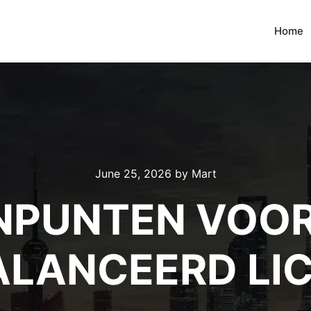
Home
June 25, 2026
by
Mart
NPUNTEN VOOR
ALANCEERD LI