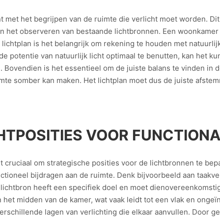
nt met het begrijpen van de ruimte die verlicht moet worden. D
 en het observeren van bestaande lichtbronnen. Een woonkamer 
lichtplan is het belangrijk om rekening te houden met natuurlijk
de potentie van natuurlijk licht optimaal te benutten, kan het k
ovendien is het essentieel om de juiste balans te vinden in de in
 ruimte somber kan maken. Het lichtplan moet dus de juiste afst
HTPOSITIES VOOR FUNCTIONA
et cruciaal om strategische posities voor de lichtbronnen te be
unctioneel bijdragen aan de ruimte. Denk bijvoorbeeld aan taakv
pe lichtbron heeft een specifiek doel en moet dienovereenkomst
 in het midden van de kamer, wat vaak leidt tot een vlak en ongeï
erschillende lagen van verlichting die elkaar aanvullen. Door 