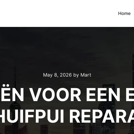
Home
May 8, 2026
by
Mart
ËN VOOR EEN 
UIFPUI REPAR