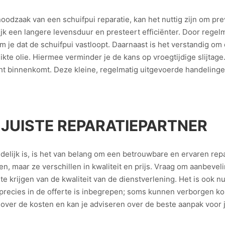
odzaak van een schuifpui reparatie, kan het nuttig zijn om pre
k een langere levensduur en presteert efficiënter. Door regelm
m je dat de schuifpui vastloopt. Daarnaast is het verstandig o
te olie. Hiermee verminder je de kans op vroegtijdige slijtage
cht binnenkomt. Deze kleine, regelmatig uitgevoerde handeling
 JUISTE REPARATIEPARTNER
elijk is, is het van belang om een betrouwbare en ervaren repar
n, maar ze verschillen in kwaliteit en prijs. Vraag om aanbevel
 krijgen van de kwaliteit van de dienstverlening. Het is ook n
 precies in de offerte is inbegrepen; soms kunnen verborgen kost
 over de kosten en kan je adviseren over de beste aanpak voor 