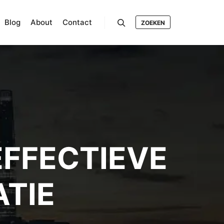
Blog
About
Contact
ZOEKEN
Search
EFFECTIEVE
ATIE