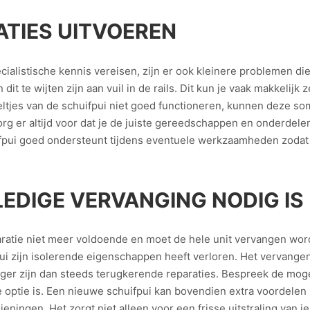
ATIES UITVOEREN
alistische kennis vereisen, zijn er ook kleinere problemen die 
dit te wijten zijn aan vuil in de rails. Dit kun je vaak makkelijk
eltjes van de schuifpui niet goed functioneren, kunnen deze 
org er altijd voor dat je de juiste gereedschappen en onderdele
uifpui goed ondersteunt tijdens eventuele werkzaamheden zodat hij
EDIGE VERVANGING NODIG IS
ratie niet meer voldoende en moet de hele unit vervangen worden
ui zijn isolerende eigenschappen heeft verloren. Het vervangen
eliger zijn dan steeds terugkerende reparaties. Bespreek de mo
 optie is. Een nieuwe schuifpui kan bovendien extra voordelen
eningen. Het zorgt niet alleen voor een frisse uitstraling van j