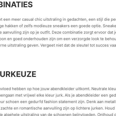
INATIES
en meer casual chic uitstraling in gedachten, een stijl die pe
lage hakken of zelfs modieuze sneakers een goede optie. Sneake
anvulling zijn op je outfit. Deze combinatie zorgt ervoor dat je 
choon en goed onderhouden zijn om een verzorgde look te beho
 uitstraling geven. Vergeet niet dat de sleutel tot succes vaak
EURKEUZE
nvloed hebben op hoe jouw abendkleider uitkomt. Neutrale kleu
gaan met vrijwel elke kleur jurk. Als je abendkleider een gedu
r schoen een gedurfd fashion statement zijn. Denk aan metallic
zachte en romantische aanvulling zijn op lichtere jurken. Houd
 algehele uitstraling van de schoenen beïnvloeden. Onthoud da