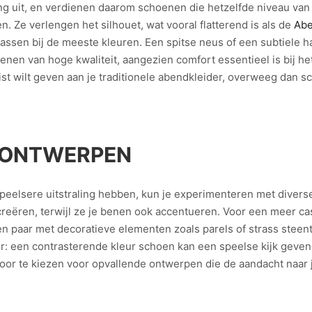
ing uit, en verdienen daarom schoenen die hetzelfde niveau van 
. Ze verlengen het silhouet, wat vooral flatterend is als de
Abe
 passen bij de meeste kleuren. Een spitse neus of een subtiele 
oenen van hoge kwaliteit, aangezien comfort essentieel is bij 
st wilt geven aan je traditionele abendkleider, overweeg dan s
E ONTWERPEN
speelsere uitstraling hebben, kun je experimenteren met diver
creëren, terwijl ze je benen ook accentueren. Voor een meer casu
en paar met decoratieve elementen zoals parels of strass steen
een contrasterende kleur schoen kan een speelse kijk geven op je 
or te kiezen voor opvallende ontwerpen die de aandacht naar j