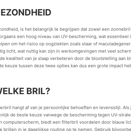
GEZONDHEID
heid, is het belangrijk te begrijpen dat zowel een zonnebril a
oorgaans een hoog niveau van UV-bescherming, wat essentieel 
lpen om het risico op oogziekten zoals staar of maculadegenerat
 licht, wat nuttig kan zijn in werkomgevingen met veel schermt
kwaliteit van je slaap verbeteren door de blootstelling aan bl
e keuze tussen deze twee opties kan dus een grote impact he
ELKE BRIL?
rbril hangt af van je persoonlijke behoeften en levensstijl. Als 
jnlijk de beste keuze vanwege de bescherming tegen UV-stralen
computerscherm, biedt een filterbril voordelen door blauw lich
 brillen in je dagelijkse routine op te nemen. Gebruik bijvoorb