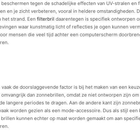
beschermen tegen de schadelijke effecten van UV-stralen en fel
en en je zicht verbeteren, vooral in heldere omstandigheden. D
n het strand. Een
filterbril
daarentegen is specifiek ontworpen o
evingen waar kunstmatig licht of reflecties je ogen kunnen vermoe
voor mensen die veel tijd achter een computerscherm doorbreng
ren.
il vaak de doorslaggevende factor is bij het maken van een keuz
der omvangrijk dan zonnebrillen, omdat ze niet ontworpen zijn 
 langere periodes te dragen. Aan de andere kant zijn zonnebr
vaak worden gezien als een mode-accessoire. Dus als stijl een b
e brillen kunnen echter op maat worden gemaakt om aan specifi
eren.