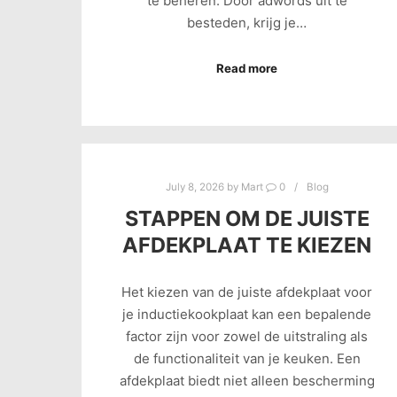
te beheren. Door adwords uit te
besteden, krijg je…
Read more
July 8, 2026
by
Mart
0
Blog
STAPPEN OM DE JUISTE
AFDEKPLAAT TE KIEZEN
Het kiezen van de juiste afdekplaat voor
je inductiekookplaat kan een bepalende
factor zijn voor zowel de uitstraling als
de functionaliteit van je keuken. Een
afdekplaat biedt niet alleen bescherming