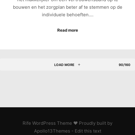
bouwen en het zorgplan beter af te stemmen op de
individuele behoeften.…
Read more
LOAD MORE
90/160
Rife
WordPress Theme ♥ Proudly built by
Apollo13Themes
- Edit this text